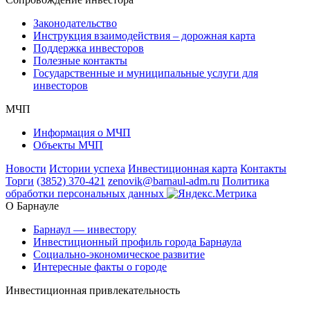
Законодательство
Инструкция взаимодействия – дорожная карта
Поддержка инвесторов
Полезные контакты
Государственные и муниципальные услуги для
инвесторов
МЧП
Информация о МЧП
Объекты МЧП
Новости
Истории успеха
Инвестиционная карта
Контакты
Торги
(3852) 370-421
zenovik@barnaul-adm.ru
Политика
обработки персональных данных
О Барнауле
Барнаул — инвестору
Инвестиционный профиль города Барнаула
Социально-экономическое развитие
Интересные факты о городе
Инвестиционная привлекательность