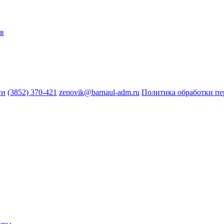
ов
ги
(3852) 370-421
zenovik@barnaul-adm.ru
Политика обработки п