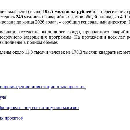
удет выделено свыше
192,5 миллиона рублей
для переселения г
реселить
249 человек
из аварийных домов общей площадью 4,9 т
нирована до конца 2026 года», – сообщил генеральный директор
завершил расселение жилищного фонда, признанного аварийн
досрочного завершения программы. На протяжении всех лет ре
 выполнены в полном объеме.
елены около 11,3 тысячи человек из 178,3 тысячи квадратных м
 сопровождению инвестиционных проектов
ула
офилировать под гостиницу или магазин
ых проектов