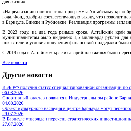
для жизни».
«На реализацию нового этапа программы Алтайскому краю б
года. Фонд одобрил соответствующую заявку, что позволит пе
в Барнауле, Бийске и Рубцовске. Реализация программы запла
В 2023 году, на два года раньше срока, Алтайский край 
муниципалитетам было выделено 1,5 миллиарда рублей для 
показатели и условия получения финансовой поддержки были
С 2019 года в Алтайском крае из аварийного жилья были перес
Все новости
Другие новости
ВЭБ.РФ получил статус специализированной организации по
06.08.2026
Спортивный кластер появится в Индустриальном районе Барна
04.08.2026
Объект культурного наследия в центре Барнаула могут перепр
29.07.2026
В Барнауле утвержден перечень стратегических инвестиционн
27.07.2026