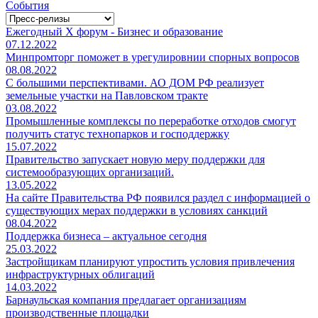
События
Ежегодный Х форум - Бизнес и образование
07.12.2022
Минпромторг поможет в урегулировнии спорных вопросов
08.08.2022
С большими перспективами. АО ДОМ РФ реализует
земельные участки на Павловском тракте
03.08.2022
Промышленные комплексы по переработке отходов смогут
получить статус технопарков и господдержку
15.07.2022
Правительство запускает новую меру поддержки для
системообразующих организаций.
13.05.2022
На сайте Правительства РФ появился раздел с информацией о
существующих мерах поддержки в условиях санкций
08.04.2022
Поддержка бизнеса – актуальное сегодня
25.03.2022
Застройщикам планируют упростить условия привлечения
инфраструктурных облигаций
14.03.2022
Барнаульская компания предлагает организациям
производственные площадки