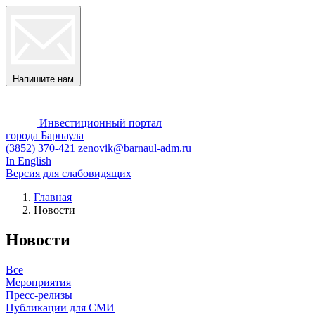
Напишите нам
Инвестиционный портал
города Барнаула
(3852) 370-421
zenovik@barnaul-adm.ru
In English
Версия для слабовидящих
Главная
Новости
Новости
Все
Мероприятия
Пресс-релизы
Публикации для СМИ